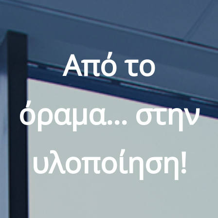
Από το
όραμα... στην
υλοποίηση!