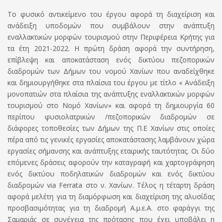
Το φυσικό αντικείμενο του έργου αφορά τη διαχείριση και
ανάδειξη υποδομών που συμβάλουν στην ανάπτυξη
εναλλακτικών μορφών τουρισμού στην Περιφέρεια Κρήτης για
τα έτη 2021-2022. Η πρώτη δράση αφορά την συντήρηση,
επίβλεψη και αποκατάσταση ενός δικτύου πεζοπορικών
διαδρομών των Δήμων του νομού Χανίων που αναδείχθηκε
και δημιουργήθηκε στα πλαίσια του έργου με τίτλο « Ανάδειξη
μονοπατιών στα πλαίσια της ανάπτυξης εναλλακτικών μορφών
τουρισμού στο Νομό Χανίων» και αφορά τη δημιουργία 60
περίπου φυσιολατρικών /πεζοπορικών διαδρομών σε
διάφορες τοποθεσίες των Δήμων της Π.Ε Χανίων στις οποίες
πέρα από τις γενικές εργασίες αποκατάστασης λαμβάνουν χώρα
εργασίες σήμανσης και ανάπτυξης εταιρικής ταυτότητας. Οι δύο
επόμενες δράσεις αφορούν την καταγραφή και χαρτογράφηση
ενός δικτύου ποδηλατικών διαδρομών και ενός δικτύου
διαδρομών via Ferrata στο ν. Χανίων. Τέλος η τέταρτη δράση
αφορά μελέτη για τη διαμόρφωση και διαχείριση της αλυσίδας
προσβασιμότητας για τη διαδρομή Α.μ.ε.Α. στο φαράγγι της
Σαμαριάς σε συνέχεια της πρότασης που έχει υποβάλει η