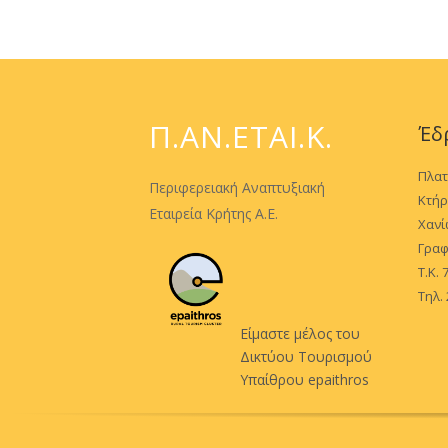
Π.ΑΝ.ΕΤΑΙ.Κ.
Έδ
Πλατ
Περιφερειακή Αναπτυξιακή
Κτήρ
Εταιρεία Κρήτης Α.Ε.
Χαν
Γραφ
Τ.Κ.
Τηλ.
Είμαστε μέλος του
Δικτύου Τουρισμού
Υπαίθρου epaithros