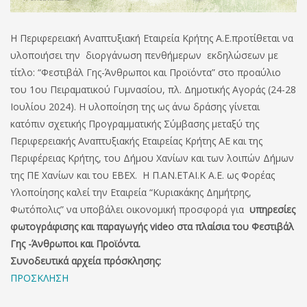
Η Περιφερειακή Αναπτυξιακή Εταιρεία Κρήτης Α.Ε.προτίθεται να
υλοποιήσει την διοργάνωση πενθήμερων εκδηλώσεων με
τίτλο: “Φεστιβάλ Γης-Άνθρωποι και Προϊόντα” στο προαύλιο
του 1ου Πειραματικού Γυμνασίου, πλ. Δημοτικής Αγοράς (24-28
Ιουλίου 2024). Η υλοποίηση της ως άνω δράσης γίνεται
κατόπιν σχετικής Προγραμματικής Σύμβασης μεταξύ της
Περιφερειακής Αναπτυξιακής Εταιρείας Κρήτης ΑΕ και της
Περιφέρειας Κρήτης, του Δήμου Χανίων και των λοιπών Δήμων
της ΠΕ Χανίων και του ΕΒΕΧ. Η Π.ΑΝ.ΕΤΑΙ.Κ Α.Ε. ως Φορέας
Υλοποίησης καλεί την Εταιρεία “Κυριακάκης Δημήτρης,
Φωτόπολις” να υποβάλει οικονομική προσφορά για
υπηρεσίες
φωτογράφισης και παραγωγής video στα πλαίσια του Φεστιβάλ
Γης -Άνθρωποι και Προϊόντα.
Συνοδευτικά αρχεία πρόσκλησης:
ΠΡΟΣΚΛΗΣΗ