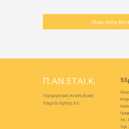
Πίσω στην Κεν
Π.ΑΝ.ΕΤΑΙ.Κ.
Έδ
Πλατ
Περιφερειακή Αναπτυξιακή
Κτήρ
Εταιρεία Κρήτης Α.Ε.
Χαν
Γραφ
Τ.Κ.
Τηλ.