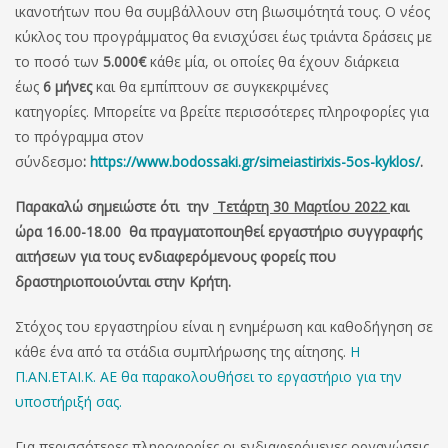
ικανοτήτων που θα συμβάλλουν στη βιωσιμότητά τους. Ο νέος
κύκλος του προγράμματος θα ενισχύσει έως τριάντα δράσεις με
το ποσό των
5.000€
κάθε μία, οι οποίες θα έχουν διάρκεια
έως
6 μήνες
και θα εμπίπτουν σε συγκεκριμένες
κατηγορίες. Μπορείτε να βρείτε περισσότερες πληροφορίες για
το πρόγραμμα στον
σύνδεσμο
:
https://www.bodossaki.gr/simeiastirixis-5os-kyklos/
.
Παρακαλώ σημειώστε ότι την
Τετάρτη 30 Μαρτίου 2022
και
ώρα 16.00-18.00 θα πραγματοποιηθεί εργαστήριο συγγραφής
αιτήσεων για τους ενδιαφερόμενους φορείς που
δραστηριοποιούνται στην Κρήτη.
Στόχος του εργαστηρίου είναι η ενημέρωση και καθοδήγηση σε
κάθε ένα από τα στάδια συμπλήρωσης της αίτησης.
Η
Π.ΑΝ.ΕΤΑΙ.Κ. ΑΕ θα παρακολουθήσει το εργαστήριο για την
υποστήριξή σας.
Για περισσότερες πληροφορίες οι ενδιαφερόμενες οργανώσεις