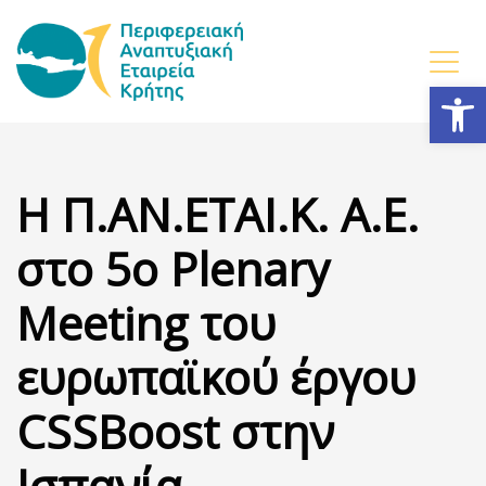
Ανοίξτε
Η Π.ΑΝ.ΕΤΑΙ.Κ. Α.Ε.
στο 5ο Plenary
Meeting του
ευρωπαϊκού έργου
CSSBoost στην
Ισπανία