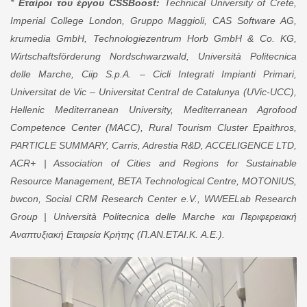
*
Εταίροι
του
έργου
CSSBoost:
Technical University of Crete,
Imperial College London, Gruppo Maggioli, CAS Software AG,
krumedia GmbH, Technologiezentrum Horb GmbH & Co. KG,
Wirtschaftsförderung Nordschwarzwald, Università Politecnica
delle Marche, Ciip S.p.A. – Cicli Integrati Impianti Primari,
Universitat de Vic – Universitat Central de Catalunya (UVic-UCC),
Hellenic Mediterranean University, Mediterranean Agrofood
Competence Center (MACC), Rural Tourism Cluster Epaithros,
PARTICLE SUMMARY, Carris, Adrestia R&D, ACCELIGENCE LTD,
ACR+ | Association of Cities and Regions for Sustainable
Resource Management, BETA Technological Centre, MOTONIUS,
bwcon, Social CRM Research Center e.V., WWEELab Research
Group | Università Politecnica delle Marche
και
Περιφερειακή
Αναπτυξιακή
Εταιρεία
Κρήτης
(
Π
.
ΑΝ
.
ΕΤΑΙ
.
Κ
.
Α
.
Ε
.).