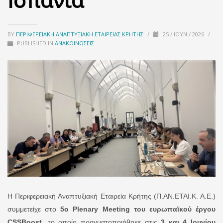
BY
ΠΕΡΙΦΕΡΕΙΑΚΉ ΑΝΑΠΤΥΞΙΑΚΉ ΕΤΑΙΡΕΊΑΣ ΚΡΉΤΗΣ
/
25 / ΙΟΎΝ / 2026
/
PUBLISHED IN
ΑΝΑΚΟΙΝΏΣΕΙΣ
Η Περιφερειακή Αναπτυξιακή Εταιρεία Κρήτης (Π.ΑΝ.ΕΤΑΙ.Κ. Α.Ε.)
συμμετείχε στο
5ο Plenary Meeting του ευρωπαϊκού έργου
CSSBoost
, το οποίο πραγματοποιήθηκε στις
3 και 4 Ιουνίου