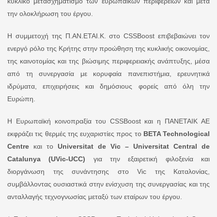
κυκλικό μετασχηματισμό των ευρωπαϊκών περιφερειών και μετά
την ολοκλήρωση του έργου.
Η συμμετοχή της Π.ΑΝ.ΕΤΑΙ.Κ. στο CSSBoost επιβεβαιώνει τον
ενεργό ρόλο της Κρήτης στην προώθηση της κυκλικής οικονομίας,
της καινοτομίας και της βιώσιμης περιφερειακής ανάπτυξης, μέσα
από τη συνεργασία με κορυφαία πανεπιστήμια, ερευνητικά
ιδρύματα, επιχειρήσεις και δημόσιους φορείς από όλη την
Ευρώπη.
Η Ευρωπαϊκή κοινοπραξία του CSSBoost και η ΠΑΝΕΤΑΙΚ ΑΕ
εκφράζει τις θερμές της ευχαριστίες προς το
BETA Technological
Centre
και το
Universitat de Vic – Universitat Central de
Catalunya (UVic-UCC)
για την εξαιρετική φιλοξενία και
διοργάνωση της συνάντησης στο Vic της Καταλονίας,
συμβάλλοντας ουσιαστικά στην ενίσχυση της συνεργασίας και της
ανταλλαγής τεχνογνωσίας μεταξύ των εταίρων του έργου.