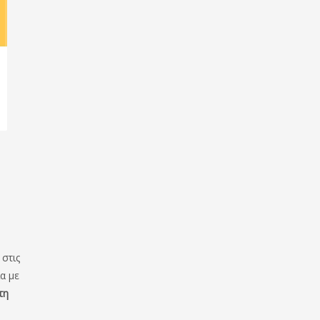
στις
α με
τη